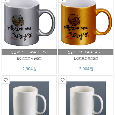
K33-454-03_265
K33-454-04_265
상품코드 :
상품코드 :
라이트포토 실버머그
라이트포토 골드머그
2,904
2,904
원
원