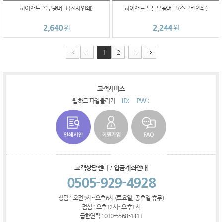
하이앤드 올무광머그 (전사인쇄)
하이앤드 투톤무광머그 (스크린인쇄)
2,640
2,244
원
원
1
2
고객서비스
ID:
PW :
웹하드 파일올리기
고객상담센터 / 입금계좌안내
0505-929-4928
상담 : 오전9시~오후6시 (토요일, 공휴일 휴무)
점심 : 오후12시~오후1시
급한연락 : 010-5568-4313