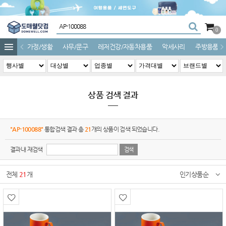
0
가정/생활
사무/문구
레저건강/자동차용품
악세사리
주방용품
상품 검색 결과
"AP-100088"
통합검색 결과 총
21
개의 상품이 검색 되었습니다.
결과내 재검색
전체
21
개
인기상품순