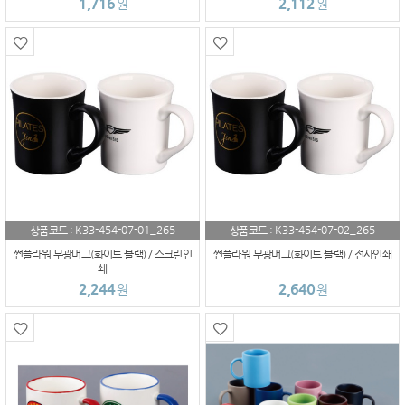
1,716
2,112
원
원
K33-454-07-01_265
K33-454-07-02_265
상품코드 :
상품코드 :
썬플라워 무광머그(화이트 블랙) / 스크린인
썬플라워 무광머그(화이트 블랙) / 전사인쇄
쇄
2,244
2,640
원
원