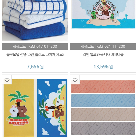
K33-017-01_200
K33-021-11_200
상품코드 :
상품코드 :
블루모달 선염(라인,솔리드,다이아,체크)
라인 알로하 극세사 비치타올
7,656
13,596
원
원