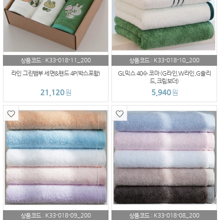
K33-018-11_200
K33-018-10_200
상품코드 :
상품코드 :
라인 그린뱀부 세면&핸드 4P(박스포함)
GL믹스 40수 코마 (G라인,W라인,G솔리
드,크림보더)
21,120
5,940
원
원
K33-018-09_200
K33-018-08_200
상품코드 :
상품코드 :