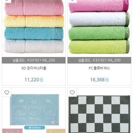
K33-021-06_200
K33-021-04_200
상품코드 :
상품코드 :
KD 장미 바스타올
PC 클로버 바스
11,220
16,368
원
원