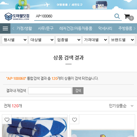
0
가정/생활
사무/문구
레저건강/자동차용품
악세사리
주방용품
상품 검색 결과
"AP-100060"
통합검색 결과 총
120
개의 상품이 검색 되었습니다.
결과내 재검색
전체
120
개
인기상품순