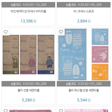
K33-021-10_200
K33-021-09_200
상품코드 :
상품코드 :
라인 베케이션 극세사 비치타올
PC 극세사 스포츠
13,596
3,894
원
원
K33-021-08_200
K33-021-07_200
상품코드 :
상품코드 :
울리 선염 세면타올
울리 파스텔 선염 세면타올
5,280
5,544
원
원