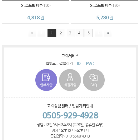
GL소프트 뱀부(150)
GL소프트 뱀부(170)
4,818
5,280
원
원
1
2
3
4
5
고객서비스
ID:
PW :
웹하드 파일올리기
고객상담센터 / 입금계좌안내
0505-929-4928
상담 : 오전9시~오후6시 (토요일, 공휴일 휴무)
점심 : 오후12시~오후1시
급한연락 : 010-5568-4313