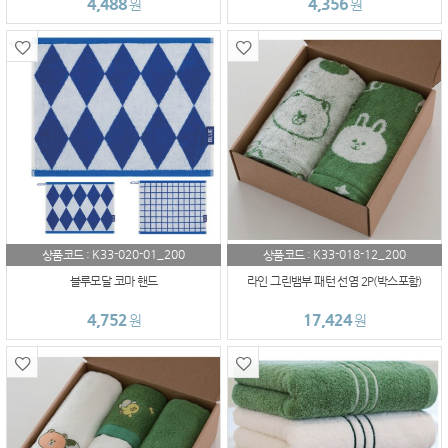
4,488
4,356
원
원
K33-020-01_200
K33-018-12_200
상품코드 :
상품코드 :
블루모달 코마 핸드
라인 그린뱀부 패턴 선염 2P(박스포함)
4,752
17,424
원
원