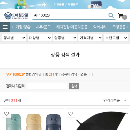
0
가정/생활
사무/문구
레저건강/자동차용품
악세사리
주방용품
상품 검색 결과
"AP-100029"
통합검색 결과 총
211
개의 상품이 검색 되었습니다.
결과내 재검색
전체
211
개
인기상품순