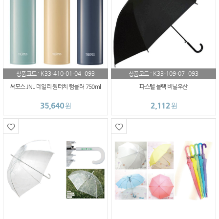
K33-410-01-04_093
K33-109-07_093
상품코드 :
상품코드 :
써모스 JNL 데일리 원터치 텀블러 750ml
파스텔 블랙 비닐우산
35,640
2,112
원
원