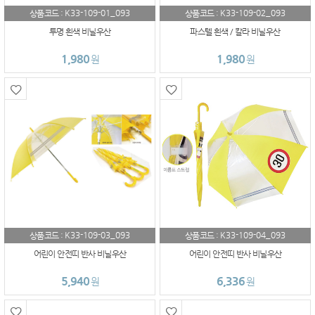
K33-109-01_093
K33-109-02_093
상품코드 :
상품코드 :
투명 흰색 비닐우산
파스텔 흰색 / 칼라 비닐우산
1,980
1,980
원
원
K33-109-03_093
K33-109-04_093
상품코드 :
상품코드 :
어린이 안전띠 반사 비닐우산
어린이 안전띠 반사 비닐우산
5,940
6,336
원
원