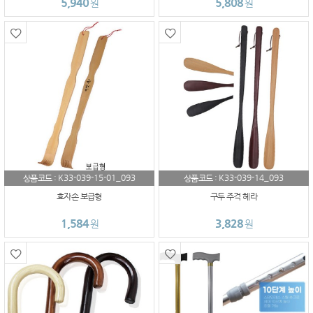
5,940
5,808
원
원
K33-039-15-01_093
K33-039-14_093
상품코드 :
상품코드 :
효자손 보급형
구두 주걱 헤라
1,584
3,828
원
원