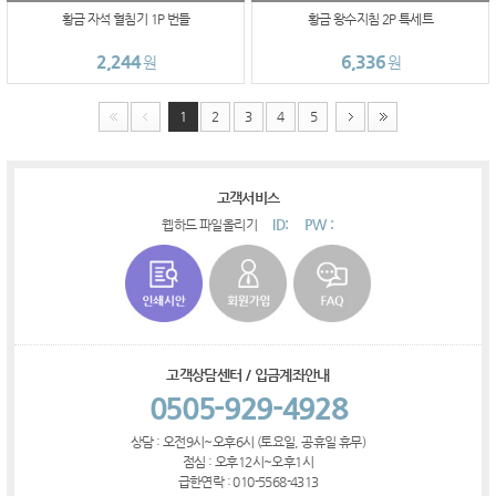
황금 자석 혈침기 1P 번들
황금 왕수지침 2P 특세트
2,244
6,336
원
원
1
2
3
4
5
고객서비스
ID:
PW :
웹하드 파일올리기
고객상담센터 / 입금계좌안내
0505-929-4928
상담 : 오전9시~오후6시 (토요일, 공휴일 휴무)
점심 : 오후12시~오후1시
급한연락 : 010-5568-4313