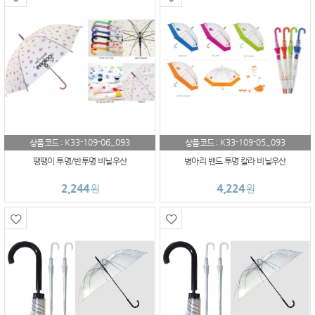
K33-109-06_093
K33-109-05_093
상품코드 :
상품코드 :
땡땡이 투명/반투명 비닐우산
병아리 밴드 투명 칼라 비닐우산
2,244
4,224
원
원