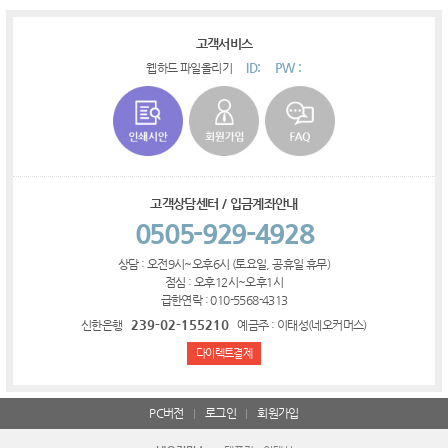
고객서비스
ID:
PW :
웹하드 파일올리기
고객상담센터 / 입금계좌안내
0505-929-4928
상담 : 오전9시~오후6시 (토요일, 공휴일 휴무)
점심 : 오후12시~오후1시
급한연락 : 010-5568-4313
239-02-155210
신한은행
예금주 : 이태성(네오커머스)
다이렉트결제
PC버전
로그인
회원가입