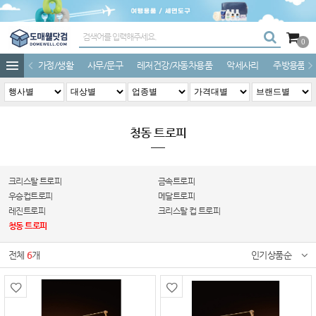
0
가정/생활
사무/문구
레저건강/자동차용품
악세사리
주방용품
청동 트로피
크리스탈 트로피
금속트로피
우승컵트로피
메달트로피
레진트로피
크리스탈 컵 트로피
청동 트로피
전체
6
개
인기상품순