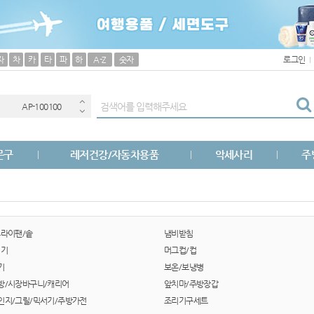
AP-100038
자
차
카
타
파
하
A-Z
숫자
로그인
AP-100033
AP-100100
AP-100051
문구
레저건강/자동차용품
악세사리
주
AP-100025
AP-100056
AP-100040
후라이팬/솥
냄비받침
면기
머그컵/컵
AP-100026
기
보온/보냉병
방/시장바구니/캐리어
앞치마/주방장갑
AP-100017
인지/그릴/믹서기/주방가전
조리기구세트