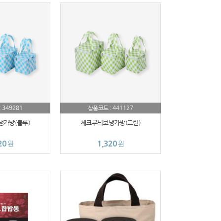
349281
441127
:
상품코드 :
가방(블루)
체크무늬보냉가방(그린)
20
1,320
원
원