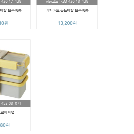
-430-17_138
K33-430-18_138
상품코드 :
메탈 보온죽통
키친아트 골드메탈 보온죽통
80
13,200
원
원
-453-08_071
프로페셔널
780
원