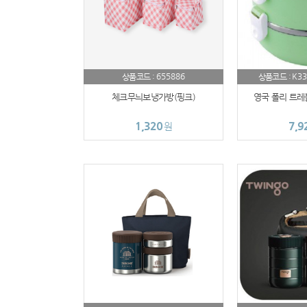
655886
K33
상품코드 :
상품코드 :
체크무늬보냉가방(핑크)
영국 폴리 트레
1,320
7,9
원