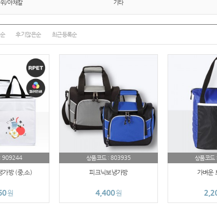
가위/야채칼
기타
AP-100013
수건
순
후기많은순
최근등록순
AP-100114
AP-100018
AP-100036
시계
AP-100029
AP-100121
909244
803935
:
상품코드 :
상품코드 
가방 (중,소)
피크닉보냉가방
가벼운 
AP-100010
60
4,400
2,2
원
원
AP-100110