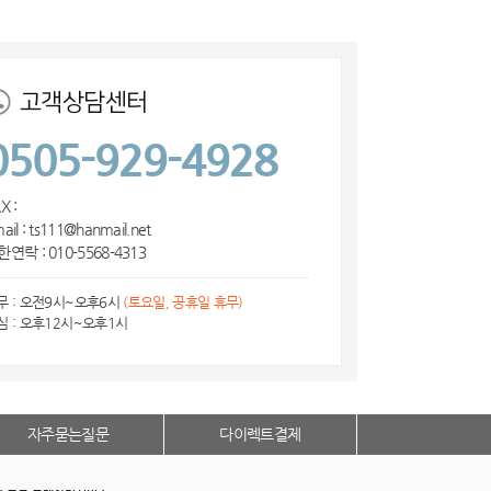
고객상담센터
0505-929-4928
X :
ail : ts111@hanmail.net
연락 : 010-5568-4313
무 : 오전9시~오후6시
(토요일, 공휴일 휴무)
심 : 오후12시~오후1시
자주묻는질문
다이렉트결제