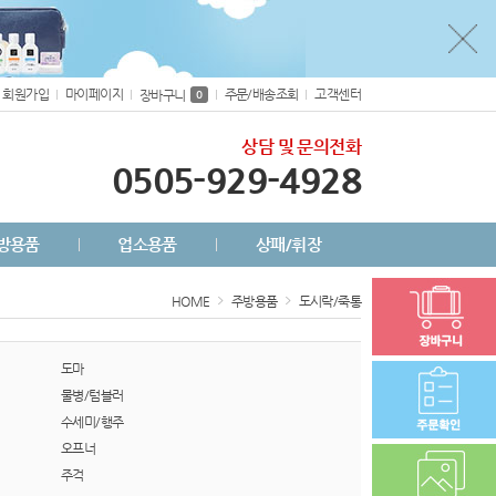
회원가입
마이페이지
주문/배송조회
고객센터
장바구니
0
상담 및 문의전화
0505-929-4928
방용품
업소용품
상패/휘장
HOME
주방용품
도시락/죽통
도마
물병/텀블러
수세미/행주
오프너
주걱