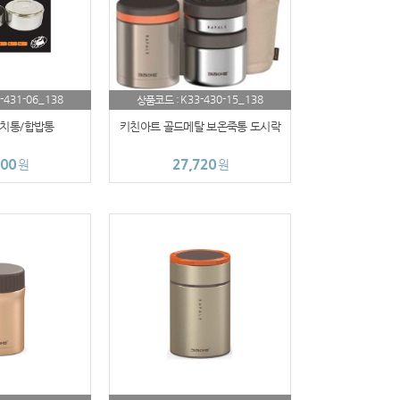
-431-06_138
K33-430-15_138
상품코드 :
치통/합밥통
키친아트 골드메탈 보온죽통 도시락
200
27,720
원
원