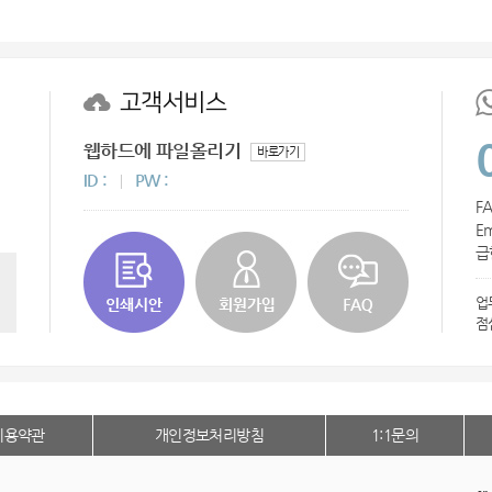
AP-100016
AP-100109
고객서비스
AP-100060
웹하드에 파일올리기
바로가기
AP-100070
ID :
PW :
FA
버블락
Em
급한
AP-100037
업
AP-100059
점
AP-100024
AP-100019
이용약관
개인정보처리방침
1:1문의
에코보틀