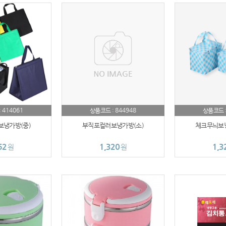
청소기
AP-100016
AP-100109
AP-100060
AP-100070
414061
844948
:
상품코드 :
상품코드 
버블락
냉가방(중)
부직포컬러보냉가방(소)
체크무늬보냉
AP-100037
52
1,320
1,3
원
원
AP-100059
AP-100024
AP-100019
에코보틀