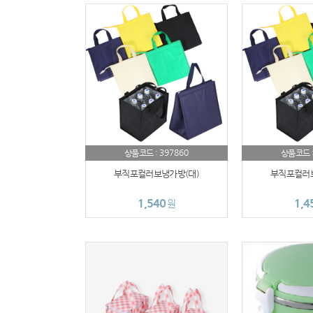
397860
상품코드 :
상품코드 
부직포컬러보냉가방(대)
부직포컬러보
1,540
1,4
원