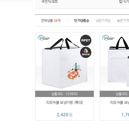
주전자/포트
칼/식
전체상품
24
개
인기상품순
낮은가격순
높은가격
329682
상품코드 :
상품코드 
리유저블 보냉가방 (특대)
리유저블 보냉
2,420
1,7
원