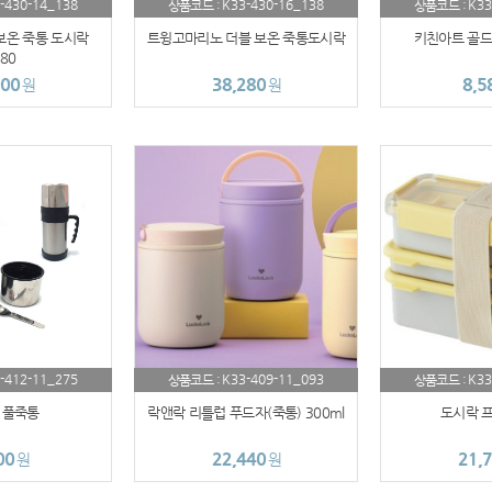
-430-14_138
K33-430-16_138
K33
상품코드 :
상품코드 :
수건
보온 죽통 도시락
트윙고마리노 더블 보온 죽통도시락
키친아트 골드
80
000
38,280
8,5
원
AP-100114
원
AP-100018
AP-100036
시계
AP-100029
AP-100121
AP-100010
-412-11_275
K33-409-11_093
K33
상품코드 :
상품코드 :
 풀죽통
락앤락 리틀럽 푸드자(죽통) 300ml
도시락 
AP-100110
00
22,440
21,
원
원
청소기