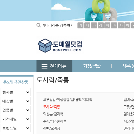
가나다라순 상품찾기
가
나
다
라
마
바
사
아
전체메뉴
가정/생활
사무/
도시락/죽통
용도별 추천상품
고무장갑/위생장갑/랩/롤팩/지퍼백
냄비/
도시락/죽통
그릇/
믹싱볼/함지박
밀폐용
수저/티스푼세트
시장가
쟁반/교자상
전기레