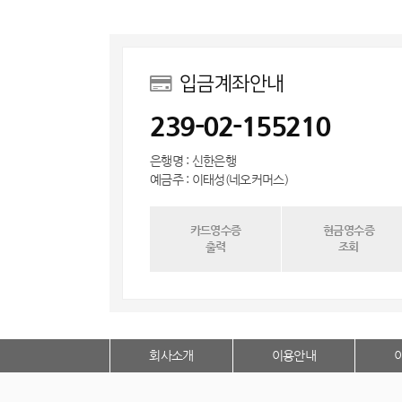
입금계좌안내
239-02-155210
은행명 : 신한은행
예금주 : 이태성(네오커머스)
카드영수증
현금영수증
출력
조회
회사소개
이용안내