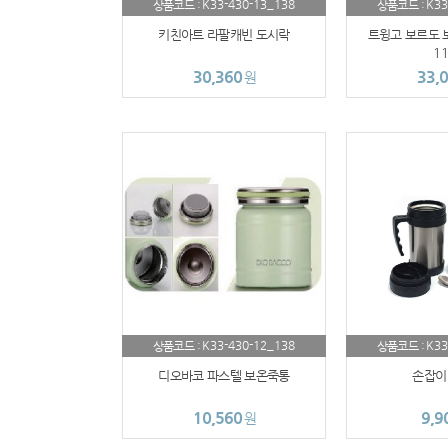
K33-430-13_138
K33
상품코드 :
상품코드 :
키친아트 라팔캐빈 도시락
트윙고 보르도 
11
30,360
33,
원
K33-430-12_138
K33
상품코드 :
상품코드 :
디오바코 파스텔 보온죽통
손잡이
10,560
9,9
원