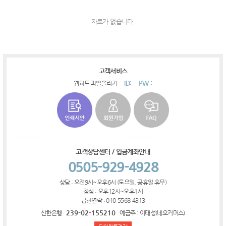
자료가 없습니다.
고객서비스
ID:
PW :
웹하드 파일올리기
고객상담센터 / 입금계좌안내
0505-929-4928
상담 : 오전9시~오후6시 (토요일, 공휴일 휴무)
점심 : 오후12시~오후1시
급한연락 : 010-5568-4313
239-02-155210
신한은행
예금주 : 이태성(네오커머스)