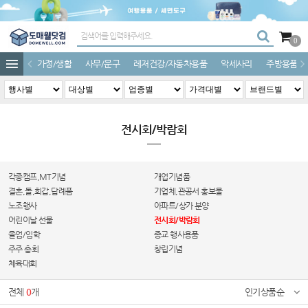
0
가정/생활
사무/문구
레저건강/자동차용품
악세사리
주방용품
전시회/박람회
각종캠프,MT기념
개업기념품
결혼,돌,회갑,답례품
기업체,관공서 홍보물
노조행사
아파트/상가 분양
어린이날 선물
전시회/박람회
졸업/입학
종교 행사용품
주주 총회
창립기념
체육대회
전체
0
개
인기상품순