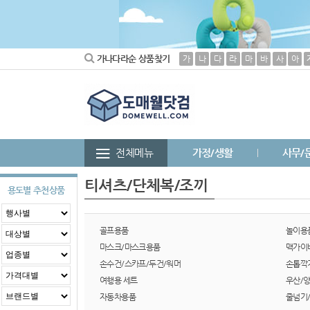
가나다라순 상품찾기
가
나
다
라
마
바
사
아
전체메뉴
가정/생활
사무/
티셔츠/단체복/조끼
용도별 추천상품
골프용품
놀이용
마스크/마스크용품
맥가이
손수건/스카프/두건/워머
손톱깍
여행용 세트
우산/
자동차용품
줄넘기