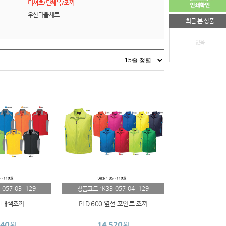
티셔츠/단체복/조끼
우산타올세트
최근 본 상품
없음
-057-03_129
K33-057-04_129
상품코드 :
0 배색조끼
PLD 600 옆선 포인트 조끼
840
14,520
원
원