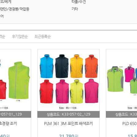
담요/베게
타올/수건
AP-100114
랜턴)/경광봉/작업등
기타
체어
AP-100018
AP-100036
격순
후기많은순
최근등록순
시계
AP-100029
AP-100121
AP-100010
AP-100110
청소기
-057-01_129
K33-057-02_129
K33
상품코드 :
상품코드 :
 초경량 조끼
PLM 361 3M 포인트 배색조끼
PLD 65
AP-100016
440
21,780
15,
원
원