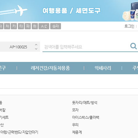
AP-100033
AP-100100
자
차
카
타
파
하
A-Z
숫자
로그인
AP-100051
AP-100025
AP-100056
문구
레저건강/자동차용품
악세사리
주
AP-100040
AP-100026
AP-100017
품
돗자리/매트/방석
버칼
모자
AP-100013
기세트
아이스박스/쿨러백
양산
우의
수건
/아령/근력밴드/지압안마기
체중계