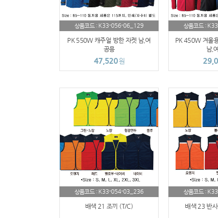
K33-056-06_129
K33
상품코드 :
상품코드 :
PK 550W 캐주얼 방한 자켓 남,여
PK 450W 겨울
공용
남,
47,520
29,
원
K33-054-03_236
K33
상품코드 :
상품코드 :
배색 21 조끼 (T/C)
배색 23 반사띠