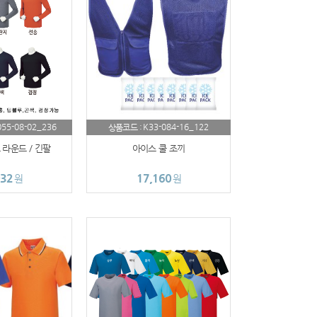
055-08-02_236
K33-084-16_122
상품코드 :
라운드 / 긴팔
아이스 쿨 조끼
032
17,160
원
원