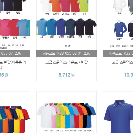
-055-07_236
K33-055-08-01_236
K33-
상품코드 :
상품코드 :
드 반팔(아동용 가
고급 스판덱스 라운드 / 반팔
고급 스판덱스 
)
56
8,712
10,
원
원