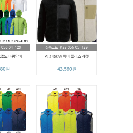
-056-04_129
K33-056-05_129
상품코드 :
 고밀도 바람막이
PLD 480W 헤비 플리스 자켓
080
43,560
원
원