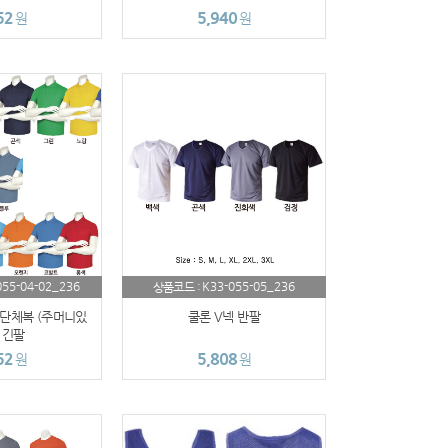
52
5,940
원
원
055-04-02_236
K33-055-05_236
상품코드 :
단체복 (주머니있
쿨론 V넥 반팔
/ 긴팔
52
5,808
원
원