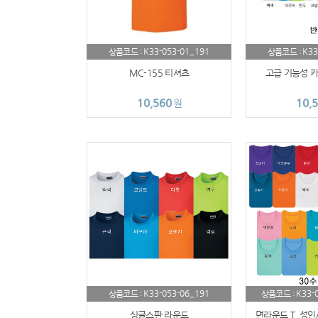
K33-053-01_191
K33
상품코드 :
상품코드 :
MC-155 티셔츠
고급 기능성 카
10,560
10,
원
K33-053-06_191
K33-
상품코드 :
상품코드 :
싱글스판 라운드
면라운드 T..성인/