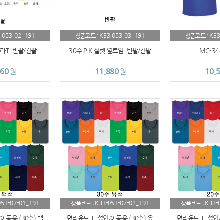
-053-02_191
K33-053-03_191
K33
상품코드 :
상품코드 :
라T..반팔/긴팔
30수 P.K 실켓 옆트임..반팔/긴팔
MC-34
560
11,880
10,
원
원
053-07-01_191
K33-053-07-02_191
K33-
상품코드 :
상품코드 :
아동용 (30수) 백
면라운드 T..성인/아동용 (30수) 유
면라운드 T..성인/