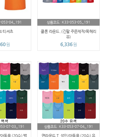
-053-04_191
K33-053-05_191
상품코드 :
4 티셔츠
쿨론 라운드..(긴팔 주문제작/목헤리
유)
560
6,336
원
원
053-07-03_191
K33-053-07-04_191
상품코드 :
아동용 (20수) 백
면라운드 T..성인/아동용 (20수) 유