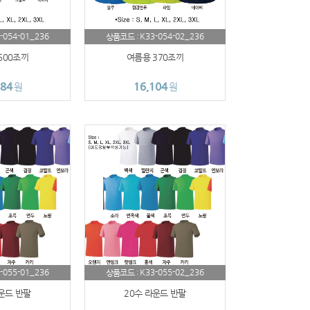
-054-01_236
K33-054-02_236
상품코드 :
600조끼
여름용 370조끼
784
16,104
원
원
-055-01_236
K33-055-02_236
상품코드 :
운드 반팔
20수 라운드 반팔