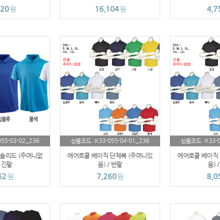
220
16,104
4,7
원
원
AP-100060
AP-100070
버블락
AP-100037
AP-100059
AP-100024
055-03-02_236
K33-055-04-01_236
K33-
상품코드 :
상품코드 :
AP-100019
솔리드 (주머니없
에어로쿨 베이직 단체복 (주머니있
에어로쿨 베이직 
에코보틀
/ 긴팔
음) / 반팔
음) 
52
7,260
8,0
원
원
AP-100038