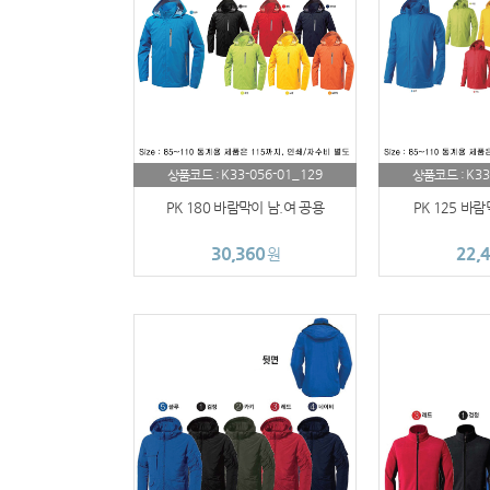
K33-056-01_129
K33
상품코드 :
상품코드 :
PK 180 바람막이 남.여 공용
PK 125 바
30,360
22,
원