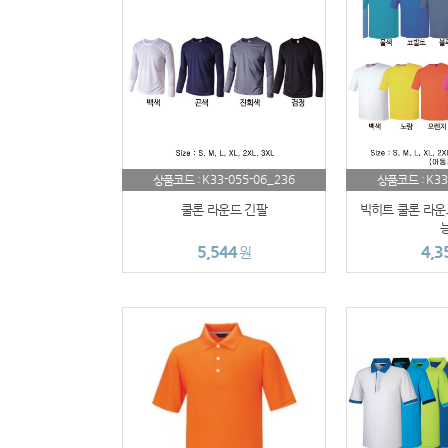
K33-055-06_236
K33
상품코드 :
상품코드 :
쿨론 라운드 긴팔
빅히트 쿨론 라운
능
5,544
4,3
원