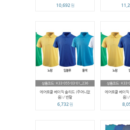
10,692
11,
원
K33-055-03-01_236
K33-
상품코드 :
상품코드 :
에어로쿨 베이직 솔리드 (주머니없
에어로쿨 베이직 
음) / 반팔
음) 
6,732
8,0
원