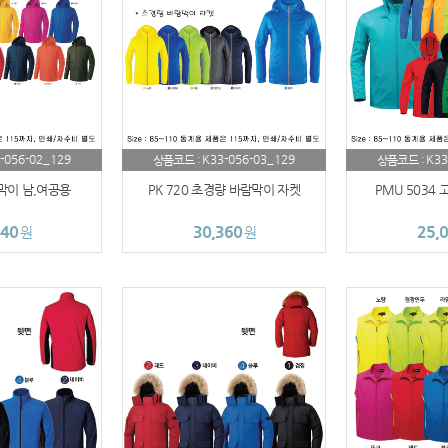
AP-100100
AP-100051
AP-100025
-056-02_129
K33-056-03_129
K33
상품코드 :
상품코드 :
AP-100056
람막이 남,여공용
PK 720 초경량 바람막이 자켓
PMU 5034
AP-100040
440
30,360
25,
원
원
AP-100026
AP-100017
AP-100013
수건
AP-100114