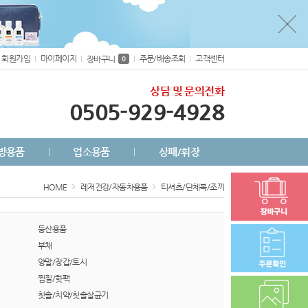
회원가입
마이페이지
주문/배송조회
고객센터
장바구니
0
상담 및 문의전화
0505-929-4928
방용품
업소용품
상패/휘장
HOME
레저건강/자동차용품
티셔츠/단체복/조끼
등산용품
부채
양말/장갑/토시
찜질/핫팩
칫솔/치약/칫솔살균기