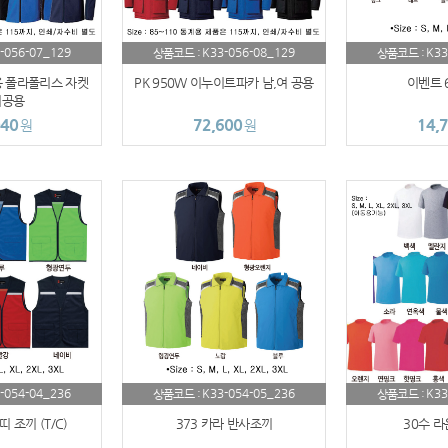
AP-100018
-056-07_129
K33-056-08_129
K33
상품코드 :
상품코드 :
AP-100036
용 폴라폴리스 자켓
PK 950W 이누이트파카 남,여 공용
이벤트 
여공용
시계
040
72,600
14,
원
원
AP-100029
AP-100121
AP-100010
AP-100110
청소기
AP-100016
-054-04_236
K33-054-05_236
K33
상품코드 :
상품코드 :
 조끼 (T/C)
373 카라 반사조끼
30수 라
AP-100109