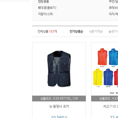
캠핑용품
쿠션/
확대경(돋보기)
후레쉬(
지팡이/스틱
의자/
전체상품
157
개
인기상품순
낮은가격순
높은가
K33-057-05_129
K33
상품코드 :
상품코드 :
뉴 왕망사 조끼
PLD 710
10,560
22,
원