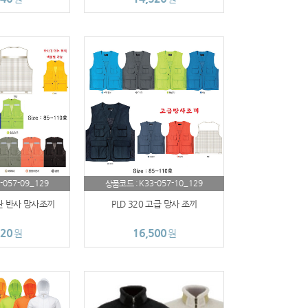
-057-09_129
K33-057-10_129
상품코드 :
스란 반사 망사조끼
PLD 320 고급 망사 조끼
220
16,500
원
원