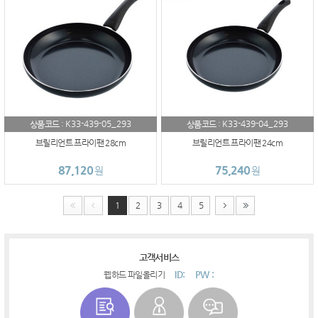
K33-439-05_293
K33-439-04_293
상품코드 :
상품코드 :
브릴리언트 프라이팬 28cm
브릴리언트 프라이팬 24cm
87,120
75,240
원
원
1
2
3
4
5
고객서비스
ID:
PW :
웹하드 파일올리기