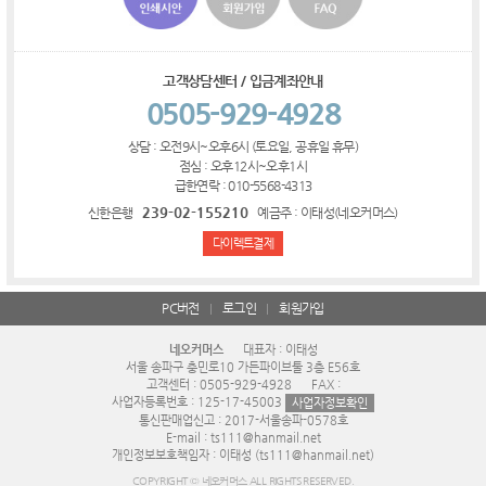
고객상담센터 / 입금계좌안내
0505-929-4928
상담 : 오전9시~오후6시 (토요일, 공휴일 휴무)
점심 : 오후12시~오후1시
급한연락 : 010-5568-4313
239-02-155210
신한은행
예금주 : 이태성(네오커머스)
다이렉트결제
PC버전
로그인
회원가입
네오커머스
대표자 : 이태성
서울 송파구 충민로10 가든파이브툴 3층 E56호
고객센터 : 0505-929-4928
FAX :
사업자등록번호 : 125-17-45003
사업자정보확인
통신판매업신고 : 2017-서울송파-0578호
E-mail : ts111@hanmail.net
개인정보보호책임자 : 이태성 (ts111@hanmail.net)
COPYRIGHT © 네오커머스 ALL RIGHTS RESERVED.