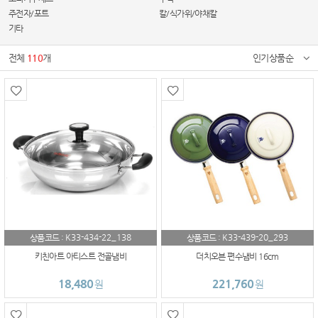
주전자/포트
칼/식가위/야채칼
기타
전체
110
개
인기상품순
K33-434-22_138
K33-439-20_293
상품코드 :
상품코드 :
키친아트 아티스트 전골냄비
더치오븐 편수냄비 16cm
18,480
221,760
원
원