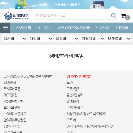
0
가정/생활
사무/문구
레저건강/자동차용품
악세사리
주방용품
냄비/후라이팬/솥
고무장갑/위생장갑/랩/롤팩/지퍼백
냄비/후라이팬/솥
냄비받침
도마
도시락/죽통
그릇/면기
머그컵/컵
물병/텀블러
믹싱볼/함지박
밀폐용기
보온/보냉병
수세미/행주
수저/티스푼세트
시장가방/시장바구니/캐리어
앞치마/주방장갑
오프너
쟁반/교자상
전기레인지/그릴/믹서기/주방가전
조리기구세트
주걱