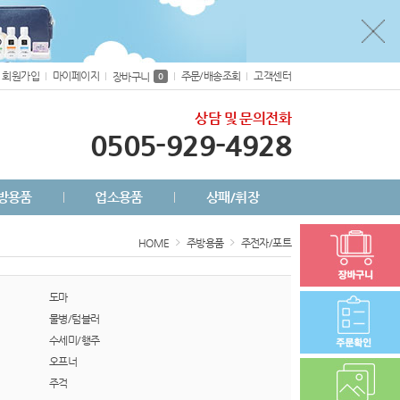
회원가입
마이페이지
주문/배송조회
고객센터
장바구니
0
상담 및 문의전화
0505-929-4928
방용품
업소용품
상패/휘장
HOME
주방용품
주전자/포트
도마
물병/텀블러
수세미/행주
오프너
주걱