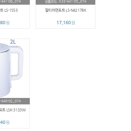
-441-06_074
K33-441-05_074
상품코드 :
 LS-1553
멀티라면포트 LS-N4217BK
180
17,160
원
원
-440-02_074
 LSK-3133W
840
원