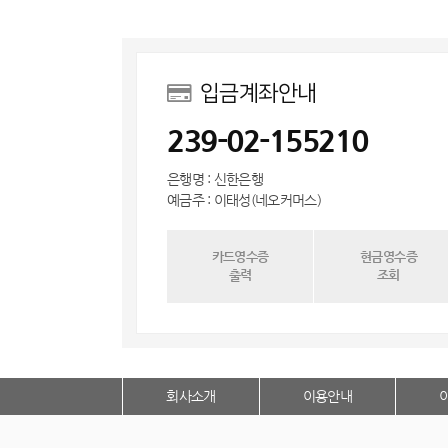
입금계좌안내
239-02-155210
은행명 : 신한은행
예금주 : 이태성(네오커머스)
카드영수증
현금영수증
출력
조회
회사소개
이용안내