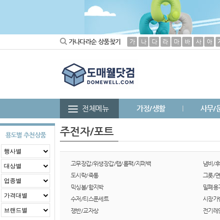
가나다라순 상품찾기
가
나
다
라
마
바
사
아
전체메뉴
가정/생활
사무/
주전자/포트
용도별 추천상품
고무장갑/위생장갑/랩/롤팩/지퍼백
냄비/
도시락/죽통
그릇/
믹싱볼/함지박
밀폐용
수저/티스푼세트
시장가
쟁반/교자상
전기레