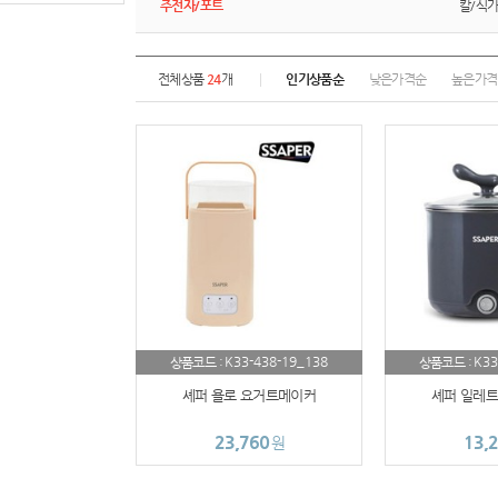
주전자/포트
칼/식
전체상품
24
개
인기상품순
낮은가격순
높은가격
K33-438-19_138
K33
상품코드 :
상품코드 :
셰퍼 욜로 요거트메이커
셰퍼 일레트
23,760
13,
원