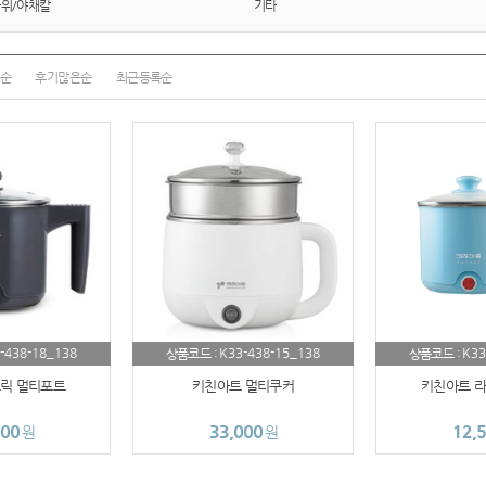
가위/야채칼
기타
AP-100013
수건
순
후기많은순
최근등록순
AP-100114
AP-100018
AP-100036
시계
AP-100029
AP-100121
-438-18_138
K33-438-15_138
K33
상품코드 :
상품코드 :
릭 멀티포트
키친아트 멀티쿠커
키친아트 라
AP-100010
200
33,000
12,
원
원
AP-100110