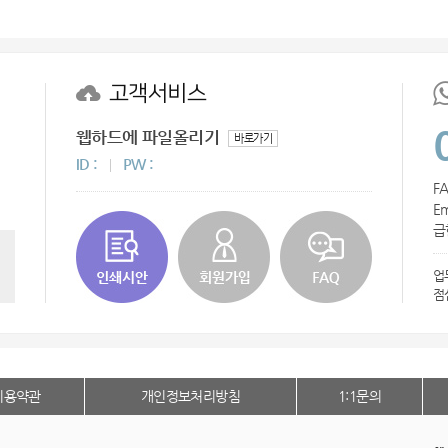
AP-100016
AP-100109
고객서비스
AP-100060
웹하드에 파일올리기
바로가기
AP-100070
ID :
PW :
FA
버블락
Em
급한
AP-100037
업
AP-100059
점
AP-100024
AP-100019
이용약관
개인정보처리방침
1:1문의
에코보틀