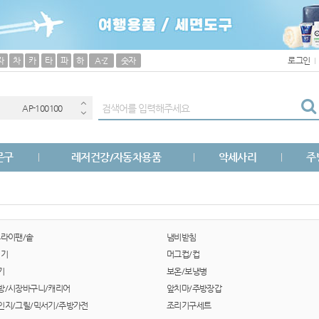
AP-100038
자
차
카
타
파
하
A-Z
숫자
로그인
AP-100033
AP-100100
AP-100051
문구
레저건강/자동차용품
악세사리
주
AP-100025
AP-100056
AP-100040
후라이팬/솥
냄비받침
면기
머그컵/컵
AP-100026
기
보온/보냉병
방/시장바구니/캐리어
앞치마/주방장갑
AP-100017
인지/그릴/믹서기/주방가전
조리기구세트