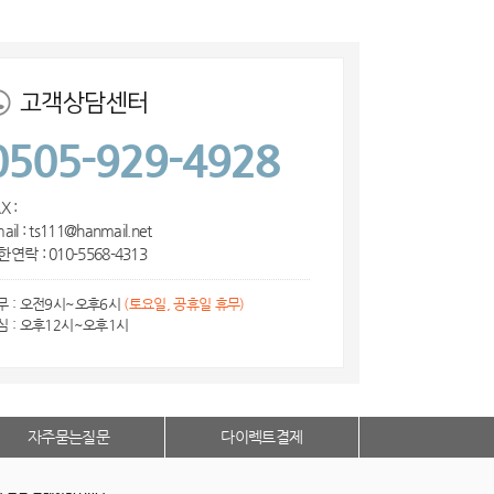
고객상담센터
0505-929-4928
X :
ail : ts111@hanmail.net
연락 : 010-5568-4313
무 : 오전9시~오후6시
(토요일, 공휴일 휴무)
심 : 오후12시~오후1시
자주묻는질문
다이렉트결제