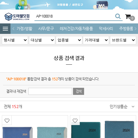
0
가정/생활
사무/문구
레저건강/자동차용품
악세사리
주방용품
상품 검색 결과
"AP-100018"
통합검색 결과 총
152
개의 상품이 검색 되었습니다.
결과내 재검색
전체
152
개
인기상품순