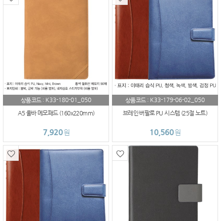
K33-180-01_050
K33-179-06-02_050
상품코드 :
상품코드 :
A5 울바 메모패드 (160x220mm)
브레인·버팔로 PU 시스템 (25절 노트)
7,920
10,560
원
원