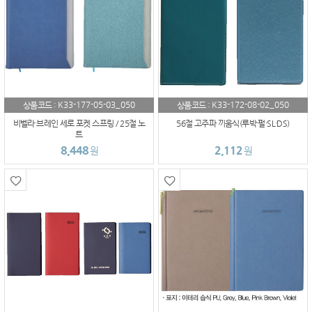
K33-177-05-03_050
K33-172-08-02_050
상품코드 :
상품코드 :
비벨라·브레인 세로 포켓 스프링 / 25절 노
56절 고주파 끼움식(루박·펄·SL·DS)
트
8,448
2,112
원
원