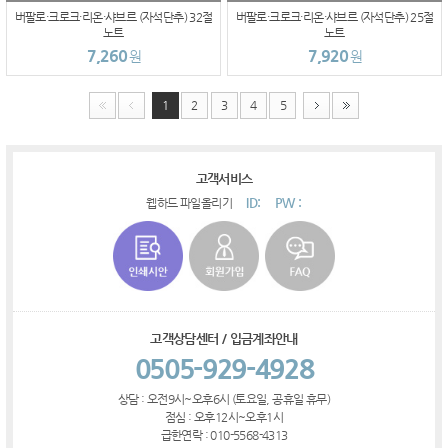
버팔로·크로크·리온·샤브르 (자석단추) 32절
버팔로·크로크·리온·샤브르 (자석단추) 25절
노트
노트
7,260
7,920
원
원
1
2
3
4
5
고객서비스
ID:
PW :
웹하드 파일올리기
고객상담센터 / 입금계좌안내
0505-929-4928
상담 : 오전9시~오후6시 (토요일, 공휴일 휴무)
점심 : 오후12시~오후1시
급한연락 : 010-5568-4313