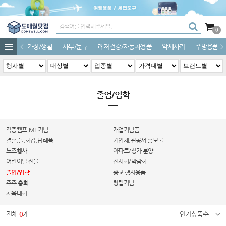
0
가정/생활
사무/문구
레저건강/자동차용품
악세사리
주방용품
졸업/입학
각종캠프,MT기념
개업기념품
결혼,돌,회갑,답례품
기업체,관공서 홍보물
노조행사
아파트/상가 분양
어린이날 선물
전시회/박람회
졸업/입학
종교 행사용품
주주 총회
창립기념
체육대회
전체
0
개
인기상품순