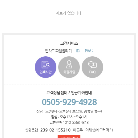
자료가 없습니다.
고객서비스
ID:
PW :
웹하드 파일올리기
고객상담센터 / 입금계좌안내
0505-929-4928
상담 : 오전9시~오후6시 (토요일, 공휴일 휴무)
점심 : 오후12시~오후1시
급한연락 : 010-5568-4313
239-02-155210
신한은행
예금주 : 이태성(네오커머스)