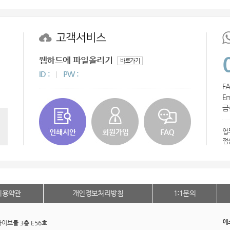
청소기
AP-100016
고객서비스
AP-100109
웹하드에 파일올리기
바로가기
AP-100060
ID :
PW :
FA
AP-100070
Em
급한
버블락
업
AP-100037
점
AP-100059
AP-100024
이용약관
개인정보처리방침
1:1문의
AP-100019
에
이브툴 3층 E56호
에코보틀