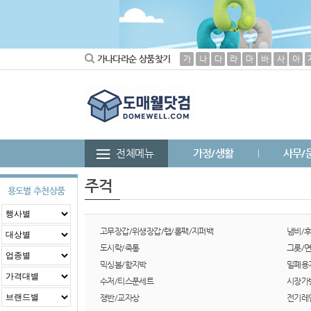
가나다라순 상품찾기
가
나
다
라
마
바
사
아
전체메뉴
가정/생활
사무/
주걱
용도별 추천상품
고무장갑/위생장갑/랩/롤팩/지퍼백
냄비/
도시락/죽통
그릇/
믹싱볼/함지박
밀폐용
수저/티스푼세트
시장가
쟁반/교자상
전기레