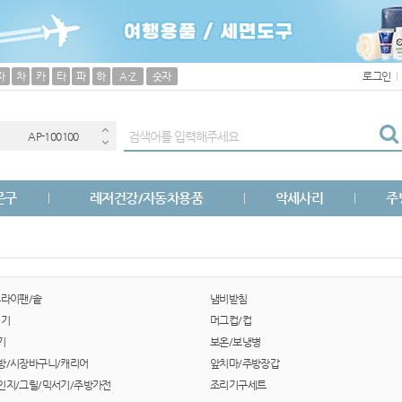
AP-100038
자
차
카
타
파
하
A-Z
숫자
로그인
AP-100033
AP-100100
AP-100051
문구
레저건강/자동차용품
악세사리
주
AP-100025
AP-100056
AP-100040
후라이팬/솥
냄비받침
면기
머그컵/컵
AP-100026
기
보온/보냉병
방/시장바구니/캐리어
앞치마/주방장갑
AP-100017
인지/그릴/믹서기/주방가전
조리기구세트