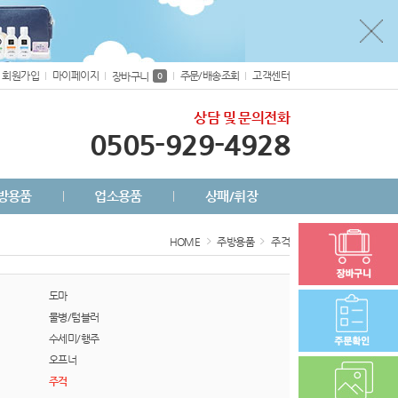
회원가입
마이페이지
주문/배송조회
고객센터
장바구니
0
상담 및 문의전화
0505-929-4928
방용품
업소용품
상패/휘장
HOME
주방용품
주걱
도마
물병/텀블러
수세미/행주
오프너
주걱