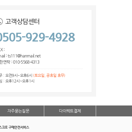
고객상담센터
0505-929-4928
X :
ail : ts111@hanmail.net
연락 : 010-5568-4313
무 : 오전9시~오후6시
(토요일, 공휴일 휴무)
심 : 오후12시~오후1시
자주묻는질문
다이렉트결제
스크로 구매안전서비스