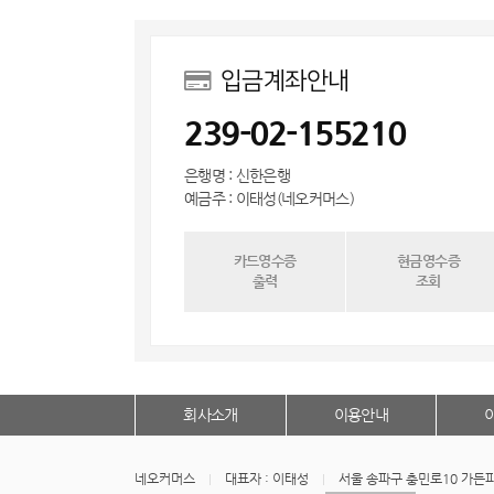
입금계좌안내
239-02-155210
은행명 : 신한은행
예금주 : 이태성(네오커머스)
카드영수증
현금영수증
출력
조회
회사소개
이용안내
네오커머스
대표자 : 이태성
서울 송파구 충민로10 가든파