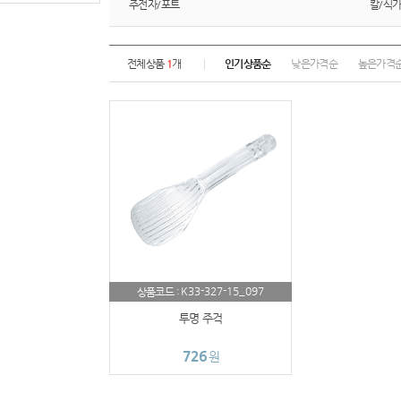
주전자/포트
칼/식
전체상품
1
개
인기상품순
낮은가격순
높은가격
K33-327-15_097
상품코드 :
투명 주걱
726
원