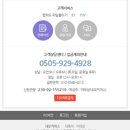
고객서비스
ID:
PW :
웹하드 파일올리기
고객상담센터 / 입금계좌안내
0505-929-4928
상담 : 오전9시~오후6시 (토요일, 공휴일 휴무)
점심 : 오후12시~오후1시
급한연락 : 010-5568-4313
239-02-155210
신한은행
예금주 : 이태성(네오커머스)
다이렉트결제
PC버전
로그인
회원가입
네오커머스
대표자 : 이태성