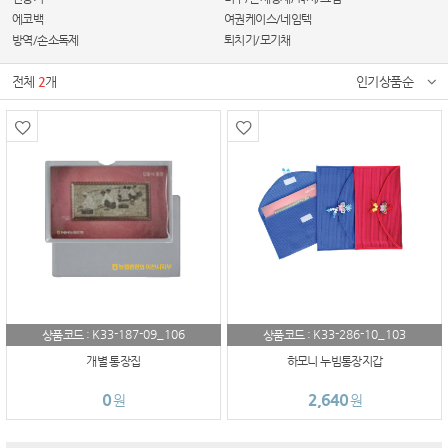
에코백
여권케이스/네임텍
방역/손소독제
퇴치기/모기채
전체
2
개
인기상품순
K33-187-09_106
K33-286-10_103
상품코드 :
상품코드 :
개별 통장집
하모니 누빔통장지갑
0
2,640
원
원