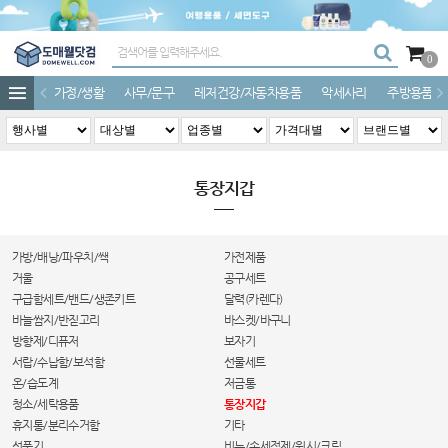
0
가정/생활
사무/문구
레저건강/자동차용품
악세사리
주방용품
통장지갑
가방/배낭/파우치/쌕
가전제품
거울
공구세트
구급함세트/밴드/생존키트
달력(카렌다)
바늘쌈지/반짇고리
바스켓/바구니
방향제/디퓨저
보자기
서랍/수납함/보석함
선물세트
온/습도계
저금통
청소/세탁용품
통장지갑
휴지통/분리수거함
기타
선풍기
비누/손세정제/워시/크림