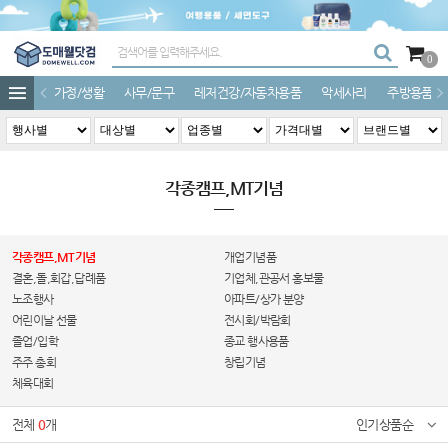
0
가정/생활
사무/문구
레저건강/자동차용품
악세사리
주방용품
각종캠프,MT기념
각종캠프,MT기념
개업기념품
결혼,돌,회갑,답례품
기업체,관공서 홍보물
노조행사
아파트/상가 분양
어린이날 선물
전시회/박람회
졸업/입학
종교 행사용품
주주 총회
창립기념
체육대회
전체
0
개
인기상품순