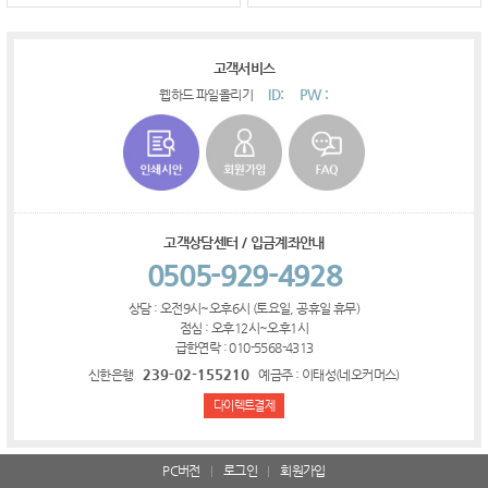
고객서비스
ID:
PW :
웹하드 파일올리기
고객상담센터 / 입금계좌안내
0505-929-4928
상담 : 오전9시~오후6시 (토요일, 공휴일 휴무)
점심 : 오후12시~오후1시
급한연락 : 010-5568-4313
239-02-155210
신한은행
예금주 : 이태성(네오커머스)
다이렉트결제
PC버전
로그인
회원가입