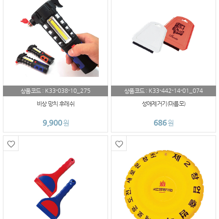
K33-038-10_275
K33-442-14-01_074
상품코드 :
상품코드 :
비상 망치 후레쉬
성애제거기(마름모)
9,900
686
원
원