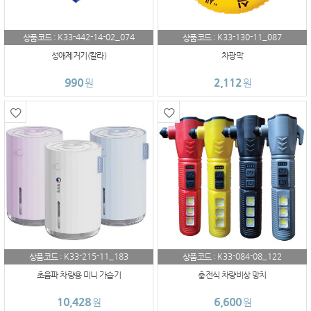
K33-442-14-02_074
K33-130-11_087
상품코드 :
상품코드 :
성애제거기(칼라)
차광막
990
2,112
원
원
K33-215-11_183
K33-084-08_122
상품코드 :
상품코드 :
초음파 차량용 미니 가습기
충전식 차량비상 망치
10,428
6,600
원
원