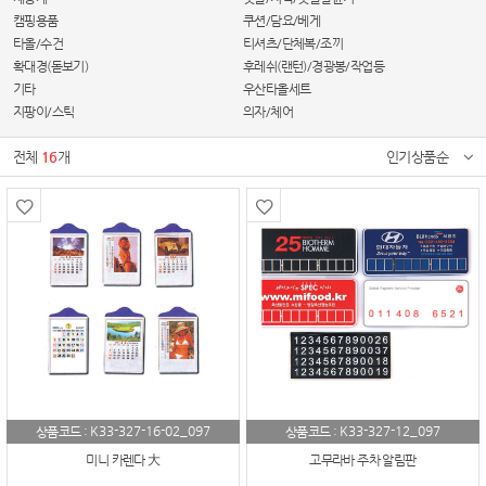
캠핑용품
쿠션/담요/베게
타올/수건
티셔츠/단체복/조끼
확대경(돋보기)
후레쉬(랜턴)/경광봉/작업등
기타
우산타올세트
지팡이/스틱
의자/체어
전체
16
개
인기상품순
K33-327-16-02_097
K33-327-12_097
상품코드 :
상품코드 :
미니 카렌다 大
고무라바 주차 알림판