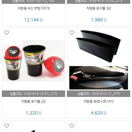
K33-102-12_182
K33-413-12-02_275
상품코드 :
상품코드 :
차량용 우산 햇빛가리개
차량용 휴지통 3단
12,144
1,980
원
원
K33-413-12-01_275
K33-413-11_275
상품코드 :
상품코드 :
차량용 휴지통 2단
차량용 포켓(시트사이)
1,320
4,620
원
원