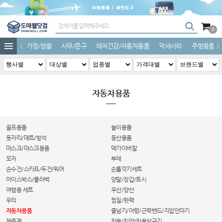
0
가정/생활
사무/문구
레저건강/자동차용품
악세사리
주방용품
자동차용품
골프용품
놀이용품
돗자리/매트/방석
등산용품
마스크/마스크용품
맥가이버칼
모자
부채
손수건/스카프/두건/워머
손톱깍기세트
아이스박스/쿨러백
양말/장갑/토시
여행용 세트
우산/양산
우의
찜질/핫팩
자동차용품
줄넘기/아령/근력밴드/지압안마기
체중계
칫솔/치약/칫솔살균기